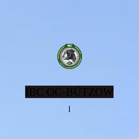
IBC OC-BÜTZOW
l